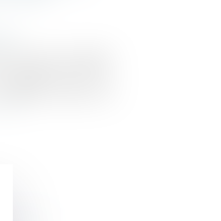
iété
.com
oit de l’Union ne s’oppose
nationale qui prévoit que
un appartement dans un
propriété soit tenu de
chauffage alimentant les
 suite