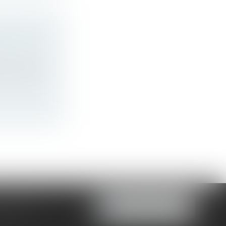
ORME DU
019 portant
60 09 00
NOUS LOCALISER