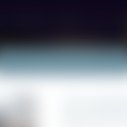
L
PRÉSENTATION
EXPERTISES
ACTUS
HO
ACTUALITÉS
CJUE : contribu
de chauffage de
communes d’u
détenu en copr