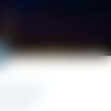
NORAIRES
CONTACT
tion aux frais
s parties
n immeuble
opriété