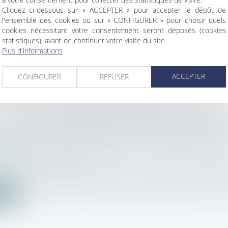
SATION DU PRÉJUDICE DU SYNDICAT E
Cliquez ci-dessous sur « ACCEPTER » pour accepter le dépôt de
IRRÉGULIERS RÉALISÉS PAR LE SYNDIC
l'ensemble des cookies ou sur « CONFIGURER » pour choisir quels
bilier
/
Copropriété
cookies nécessitant votre consentement seront déposés (cookies
appel peut décider que le préjudice résultant, pour 
statistiques), avant de continuer votre visite du site.
Plus d'informations
ite
ACCEPTER
CONFIGURER
REFUSER
ANCE « COPROPRIÉTÉ » : PROJET DE
TION
bilier
/
Copropriété
eil des ministres qui s’est tenu le 15 janvier, la garde d
ite