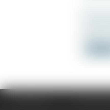
PUBLIC
DROIT D
Droit immo
Le JO du j
réf...
Lire la su
N5 AVOCATS
Place Sainte-Op