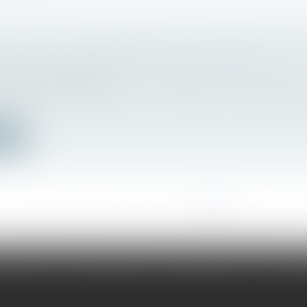
ATION DE L’ORDONNANCE PORTANT RÉF
E LA COPROPRIÉTÉ DES IMMEUBLES BÂTIS
bilier
/
Copropriété
our publie l’ordonnance n° 2019-1101 du 30 octobre 2
ite
<<
<
...
4
5
6
7
8
9
10
>
>>
portune, 10 rue des Halles
75001 PARIS
Tél :
01 42 