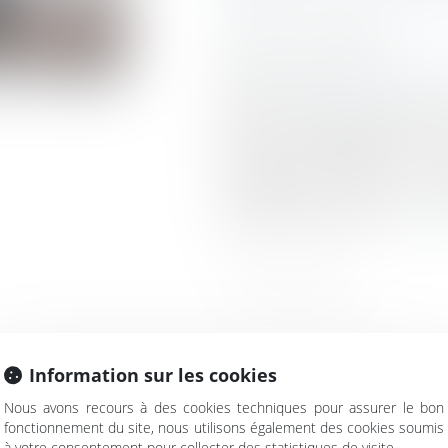
Publié le :
24/12/2019
Droit immobilier
/
Copropr
Source :
www.juridiconline
La CJUE précise que le dr
pas à une réglementation 
chaque propriétaire d’
immeuble détenu en co
contribuer aux frais de 
parties communes...
Lire la
Information sur les cookies
Nous avons recours à des cookies techniques pour assurer le bon
fonctionnement du site, nous utilisons également des cookies soumis
à votre consentement pour collecter des statistiques de visite.