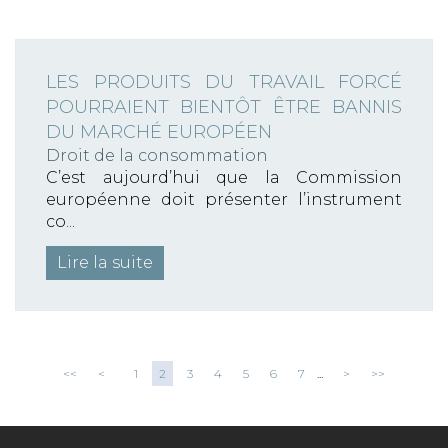
LES PRODUITS DU TRAVAIL FORCÉ
POURRAIENT BIENTÔT ÊTRE BANNIS
DU MARCHÉ EUROPÉEN
Droit de la consommation
C’est aujourd’hui que la Commission
européenne doit présenter l’instrument
co...
Lire la suite
<<
<
1
2
3
4
5
6
7
...
>
>>