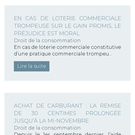
Information sur les cookies
EN CAS DE LOTERIE COMMERCIALE
Nous avons recours à des cookies techniques pour
assurer le bon fonctionnement du site, nous utilisons
TROMPEUSE SUR LE GAIN PROMIS, LE
également des cookies soumis à votre consentement
PRÉJUDICE EST MORAL
pour collecter des statistiques de visite.
Droit de la consommation
Cliquez ci-dessous sur « ACCEPTER » pour accepter le
En cas de loterie commerciale constitutive
dépôt de l'ensemble des cookies ou sur « CONFIGURER
d’une pratique commerciale trompeu...
» pour choisir quels cookies nécessitant votre
consentement seront déposés (cookies statistiques),
Lire la suite
avant de continuer votre visite du site.
Plus d'informations
CONFIGURER
REFUSER
ACCEPTER
ACHAT DE CARBURANT : LA REMISE
DE 30 CENTIMES PROLONGÉE
JUSQU’À LA MI-NOVEMBRE
Droit de la consommation
Depuis le 1er septembre dernier, l’aide