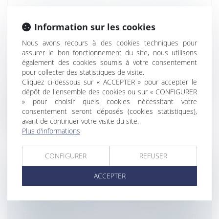
RECOURS ENTRE « CONSTRUCTEURS
» : LA COUR DE CASSATION TRANCHE
Information sur les cookies
SUR LA QUESTION DE LA DURÉE ET
Nous avons recours à des cookies techniques pour
DU POINT DE DÉPART DE LA
assurer le bon fonctionnement du site, nous utilisons
PRESCRIPTION
également des cookies soumis à votre consentement
pour collecter des statistiques de visite.
Droit immobilier
/
Droit de la construction
Cliquez ci-dessous sur « ACCEPTER » pour accepter le
La Cour de cassation a tranché : le recours
dépôt de l'ensemble des cookies ou sur « CONFIGURER
d’un constructeur contre un autre...
» pour choisir quels cookies nécessitant votre
consentement seront déposés (cookies statistiques),
Lire la suite
avant de continuer votre visite du site.
Plus d'informations
CONFIGURER
REFUSER
ACCEPTER
ABANDON DU PROJET DE
CONSTRUCTION ET HONORAIRES DE
L'ARCHITECTE
Droit immobilier
/
Droit de la construction