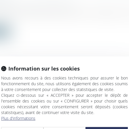
RS ?
bilier
/
Droit de la construction
construction de votre future maison individuelle, vo
ite
Information sur les cookies
S ENTRE « CONSTRUCTEURS » : LA 
ON TRANCHE SUR LA QUESTION DE LA DUR
Nous avons recours à des cookies techniques pour assurer le bon
E DÉPART DE LA PRESCRIPTION
fonctionnement du site, nous utilisons également des cookies soumis
à votre consentement pour collecter des statistiques de visite.
bilier
/
Droit de la construction
Cliquez ci-dessous sur « ACCEPTER » pour accepter le dépôt de
 cassation a tranché : le recours d’un constructeu
l'ensemble des cookies ou sur « CONFIGURER » pour choisir quels
cookies nécessitant votre consentement seront déposés (cookies
statistiques), avant de continuer votre visite du site.
ite
Plus d'informations