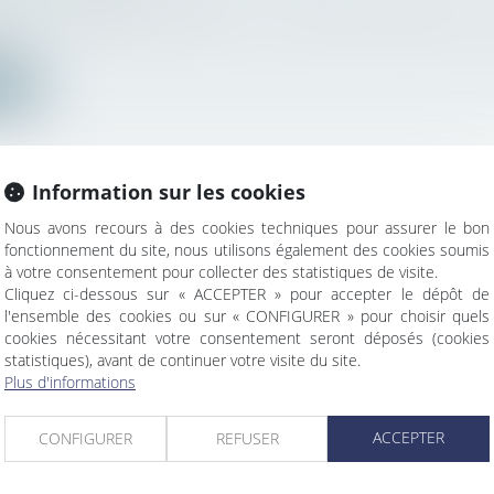
osition légale contraire, un accord collectif n
.
ite
Information sur les cookies
Nous avons recours à des cookies techniques pour assurer le bon
 DROIT DE SANCTIONNER UN SALARIÉ QUI 
fonctionnement du site, nous utilisons également des cookies soumis
RE À SON ENTRETIEN D’ÉVALUATION AN
à votre consentement pour collecter des statistiques de visite.
 TISSOT
Cliquez ci-dessous sur « ACCEPTER » pour accepter le dépôt de
avail - Employeurs
l'ensemble des cookies ou sur « CONFIGURER » pour choisir quels
n annuel d’évaluation des salariés est un moment imp
cookies nécessitant votre consentement seront déposés (cookies
statistiques), avant de continuer votre visite du site.
Plus d'informations
ite
ACCEPTER
CONFIGURER
REFUSER