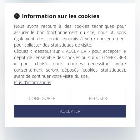
Information sur les cookies
Nous avons recours à des cookies techniques pour
LES MODALITÉS DE PASSAGE D'UN
assurer le bon fonctionnement du site, nous utilisons
TEMPS PLEIN À UN TEMPS PARTIEL
également des cookies soumis à votre consentement
Droit du travail - Salariés
pour collecter des statistiques de visite.
Cliquez ci-dessous sur « ACCEPTER » pour accepter le
Salarié à temps plein, vous souhaiteriez
dépôt de l'ensemble des cookies ou sur « CONFIGURER
passer à une activité à temps partie...
» pour choisir quels cookies nécessitant votre
consentement seront déposés (cookies statistiques),
Lire la suite
avant de continuer votre visite du site.
Plus d'informations
CONFIGURER
REFUSER
ACCEPTER
CONGÉS POUR ÉVÈNEMENTS
FAMILIAUX : EXTENSION AUX PARENTS
D’ENFANTS QUI DÉVELOPPENT
CERTAINES PATHOLOGIES