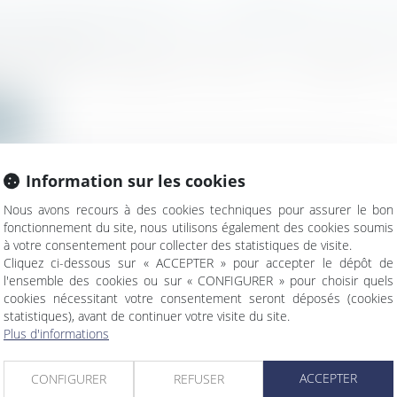
 CONVENTIONNELLE : L'INDEMNITÉ EST
DROIT DU SALARIÉ DÉCÉDÉ APRÈS L'HOMOL
vail - Salariés
le délai de rétractation écoulé, la convention 
..
ite
Information sur les cookies
Nous avons recours à des cookies techniques pour assurer le bon
fonctionnement du site, nous utilisons également des cookies soumis
YEUR NE PEUT PAS DEMANDER LA NULLI
à votre consentement pour collecter des statistiques de visite.
ION DE FORFAIT EN HEURES
Cliquez ci-dessous sur « ACCEPTER » pour accepter le dépôt de
l'ensemble des cookies ou sur « CONFIGURER » pour choisir quels
vail - Salariés
cookies nécessitant votre consentement seront déposés (cookies
rié peut se prévaloir de la nullité de la convention de for
statistiques), avant de continuer votre visite du site.
Plus d'informations
ite
ACCEPTER
CONFIGURER
REFUSER