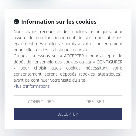
Information sur les cookies
INDEMNITÉ DE CONGÉS PAYÉS
Nous avons recours à des cookies techniques pour
COMPRISE DANS LA RÉMUNÉRATION
assurer le bon fonctionnement du site, nous utilisons
également des cookies soumis à votre consentement
FORFAITAIRE : ATTENTION À LA
pour collecter des statistiques de visite.
RÉDACTION DE LA CLAUSE
Cliquez ci-dessous sur « ACCEPTER » pour accepter le
Droit du travail - Salariés
/
Relation
dépôt de l'ensemble des cookies ou sur « CONFIGURER
individuelles au travail
» pour choisir quels cookies nécessitant votre
S'il est possible d'inclure l'indemnité de
consentement seront déposés (cookies statistiques),
congés payés dans la rémunération...
avant de continuer votre visite du site.
Plus d'informations
Lire la suite
CONFIGURER
REFUSER
ACCEPTER
LICENCIEMENT ET HARCÈLEMENT