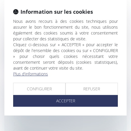
QUELLES SONT LES CONSÉQUENCES
Information sur les cookies
DE LA NULLITÉ D'UNE RUPTURE
Nous avons recours à des cookies techniques pour
CONVENTIONNELLE ?
assurer le bon fonctionnement du site, nous utilisons
Droit du travail - Employeurs
également des cookies soumis à votre consentement
La nullité de la rupture conventionnelle
pour collecter des statistiques de visite.
Cliquez ci-dessous sur « ACCEPTER » pour accepter le
entraîne les conséquences d’un licen...
dépôt de l'ensemble des cookies ou sur « CONFIGURER
» pour choisir quels cookies nécessitant votre
Lire la suite
consentement seront déposés (cookies statistiques),
avant de continuer votre visite du site.
Plus d'informations
CONFIGURER
REFUSER
TÉLÉTRAVAIL PENDANT L’ÉPIDÉMIE
ACCEPTER
DE COVID-19 : UNE JOURNÉE DE
TRAVAIL SUR SITE PAR SEMAINE POUR
LES VOLONTAIRES
Droit du travail - Salariés
Comme annoncé par le Gouvernement le