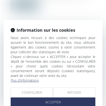
Lire la suite
Information sur les cookies
SEULES LES DETTES NON
Nous avons recours à des cookies techniques pour
PROFESSIONNELLES PEUVENT
assurer le bon fonctionnement du site, nous utilisons
également des cookies soumis à votre consentement
BÉNÉFICIER DES MESURES DE
pour collecter des statistiques de visite.
TRAITEMENT DU SURENDETTEMENT
Cliquez ci-dessous sur « ACCEPTER » pour accepter le
DES PARTICULIERS
dépôt de l'ensemble des cookies ou sur « CONFIGURER
Droit de la consommation
/
Crédit à la
» pour choisir quels cookies nécessitant votre
consommation
consentement seront déposés (cookies statistiques),
avant de continuer votre visite du site.
Par une décision du 26 octobre 2023, la
Plus d'informations
Cour de cassation réaffirme que les d...
Lire la suite
CONFIGURER
REFUSER
ACCEPTER