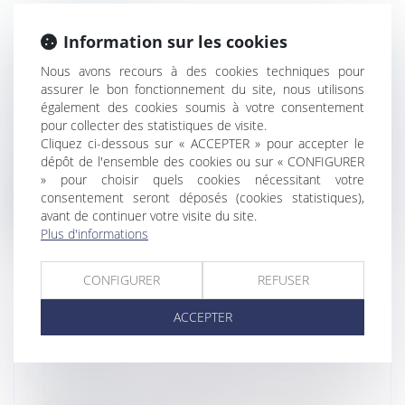
Information sur les cookies
L'ASSEMBLÉE GÉNÉRALE À DISTANCE,
Nous avons recours à des cookies techniques pour
NOUVEAU SERPENT DE MER DE LA
assurer le bon fonctionnement du site, nous utilisons
COPROPRIÉTÉ
également des cookies soumis à votre consentement
pour collecter des statistiques de visite.
Droit immobilier
/
Copropriété
Cliquez ci-dessous sur « ACCEPTER » pour accepter le
Si la loi ALUR (n° 2014-366 du 24 mars 2014)
dépôt de l'ensemble des cookies ou sur « CONFIGURER
avait déjà initié une dynamique...
» pour choisir quels cookies nécessitant votre
consentement seront déposés (cookies statistiques),
Lire la suite
avant de continuer votre visite du site.
Plus d'informations
CONFIGURER
REFUSER
ACCEPTER
À COMBIEN DE CONGÉS POUR
ÉVÉNEMENTS FAMILIAUX AVEZ-VOUS
DROIT ?
Droit du travail - Salariés