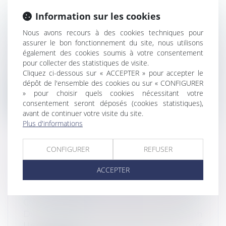
Information sur les cookies
URSSAF : POINT SUR LES ÉCHÉANCES
DES MOIS DE JUILLET ET AOÛT
Nous avons recours à des cookies techniques pour
assurer le bon fonctionnement du site, nous utilisons
Droit du travail - Employeurs
/
Droit de la
également des cookies soumis à votre consentement
protection sociale
pour collecter des statistiques de visite.
Dans deux publications spéciales Covid-19
Cliquez ci-dessous sur « ACCEPTER » pour accepter le
des 2 et 5 juillet, l'Urssaf a anno...
dépôt de l'ensemble des cookies ou sur « CONFIGURER
» pour choisir quels cookies nécessitant votre
Lire la suite
consentement seront déposés (cookies statistiques),
avant de continuer votre visite du site.
Plus d'informations
CONFIGURER
REFUSER
BONUS-MALUS SUR LES
ACCEPTER
CONTRIBUTIONS CHÔMAGE : LE BTP
FAIT-IL PARTIE DES SECTEURS
CONCERNÉS ?
Droit immobilier
/
Droit de la construction
Un arrêté est venu préciser les secteurs