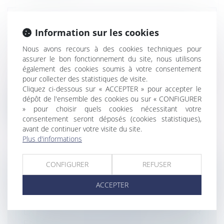
DÉCHÉANCE DU TERME ET MISE EN
Information sur les cookies
DEMEURE PRÉALABLE : VERS DE
Nous avons recours à des cookies techniques pour
NOUVELLES PRÉCISIONS
assurer le bon fonctionnement du site, nous utilisons
Droit de la consommation
également des cookies soumis à votre consentement
La première chambre civile de la Cour de
pour collecter des statistiques de visite.
cassation vient de transmettre un re...
Cliquez ci-dessous sur « ACCEPTER » pour accepter le
dépôt de l'ensemble des cookies ou sur « CONFIGURER
Lire la suite
» pour choisir quels cookies nécessitant votre
consentement seront déposés (cookies statistiques),
avant de continuer votre visite du site.
Plus d'informations
CONFIGURER
REFUSER
RÉFORME DE L'ASSURANCE-
ACCEPTER
CHÔMAGE : LE CONSEIL D'ETAT
SUSPEND LES RÈGLES DE CALCUL DE
L'ALLOCATION QUI DEVAIENT ENTRER