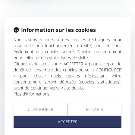
LA CONTREPARTIE AU DÉPASSEMENT
Information sur les cookies
DU TEMPS NORMAL DE TRAJET
DOMICILE-TRAVAIL DOIT ÊTRE
Nous avons recours à des cookies techniques pour
assurer le bon fonctionnement du site, nous utilisons
SUFFISANTE
également des cookies soumis à votre consentement
Droit du travail - Employeurs
pour collecter des statistiques de visite.
Le caractère suffisant de la contrepartie
Cliquez ci-dessous sur « ACCEPTER » pour accepter le
financière au temps de déplacement...
dépôt de l'ensemble des cookies ou sur « CONFIGURER
» pour choisir quels cookies nécessitant votre
Lire la suite
consentement seront déposés (cookies statistiques),
avant de continuer votre visite du site.
Plus d'informations
CONFIGURER
REFUSER
UN ARRÊT DE TRAVAIL EN SOUTIEN À
ACCEPTER
UN COLLÈGUE LICENCIÉ, SANS
REVENDICATIONS COLLECTIVES, EST-IL