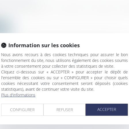
avail - Employeurs
d’un exemplaire de la convention de rupture au sa
ite
Information sur les cookies
Nous avons recours à des cookies techniques pour assurer le bon
fonctionnement du site, nous utilisons également des cookies soumis
IÉTÉ : LE COMPTEUR D'EAU EST PRÉSUMÉ 
à votre consentement pour collecter des statistiques de visite.
Cliquez ci-dessous sur « ACCEPTER » pour accepter le dépôt de
bilier
/
Copropriété
l'ensemble des cookies ou sur « CONFIGURER » pour choisir quels
taire qui conteste sa facture d'eau doit prouver qu'il e
cookies nécessitant votre consentement seront déposés (cookies
statistiques), avant de continuer votre visite du site.
ite
Plus d'informations
ACCEPTER
CONFIGURER
REFUSER
VENTION COLLECTIVE PEUT-ELLE RÉSE