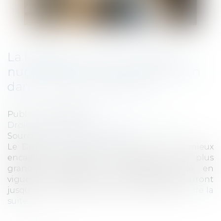
La législation sur les marchés
numériques entre en application
dans l'Union européenne
Publié le :
12/05/2023
Droit commercial
/
Droit de la concurrence
Source :
www.touteleurope.eu
Le Digital Markets Act (DMA), qui vise à mieux
encadrer les activités économiques des plus
grandes plateformes numériques, entre en
vigueur ce mardi 2 mai. Ces entreprises auront
jusqu'au mois de mars pour s'y conformer...
Lire la
suite