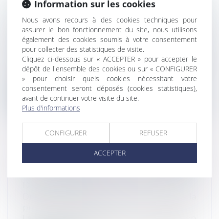
Information sur les cookies
LA MISE EN CONCURRENCE DES
CONTRATS DE TRAVAUX IMPOSE
Nous avons recours à des cookies techniques pour
assurer le bon fonctionnement du site, nous utilisons
QU’ILS SOIENT TOUS SOUMIS AU VOTE
également des cookies soumis à votre consentement
DE L’AG
pour collecter des statistiques de visite.
Droit immobilier
/
Copropriété
Cliquez ci-dessous sur « ACCEPTER » pour accepter le
La mise en concurrence pour les marchés
dépôt de l'ensemble des cookies ou sur « CONFIGURER
de travaux et les contrats impose, lo...
» pour choisir quels cookies nécessitant votre
consentement seront déposés (cookies statistiques),
Lire la suite
avant de continuer votre visite du site.
Plus d'informations
CONFIGURER
REFUSER
ACCEPTER
LA PROTECTION SOCIALE
COMPLÉMENTAIRE FAIT SON ENTRÉE
DANS LE BOSS
Droit du travail - Employeurs
/
Droit de la
protection sociale
La rubrique consacrée à la protection