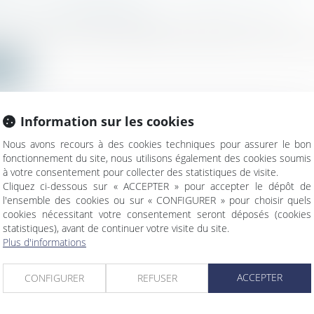
ENCES FINANCIÈRES ?
vail - Salariés
/
Responsabilité accident du travail
 de la recherche, des études, de l’évaluation et des stat
ite
Information sur les cookies
Nous avons recours à des cookies techniques pour assurer le bon
fonctionnement du site, nous utilisons également des cookies soumis
LTIPLES PROROGATIONS D’UN ENG
à votre consentement pour collecter des statistiques de visite.
ÉRAL À DURÉE DÉTERMINÉE FONT-ELLE
Cliquez ci-dessous sur « ACCEPTER » pour accepter le dépôt de
 UN USAGE ?
l'ensemble des cookies ou sur « CONFIGURER » pour choisir quels
avail - Employeurs
/
Relation individuelles au travail
cookies nécessitant votre consentement seront déposés (cookies
statistiques), avant de continuer votre visite du site.
t en date du 3 avril 2024, la Cour de cassation a eu l’o
Plus d'informations
ite
ACCEPTER
CONFIGURER
REFUSER