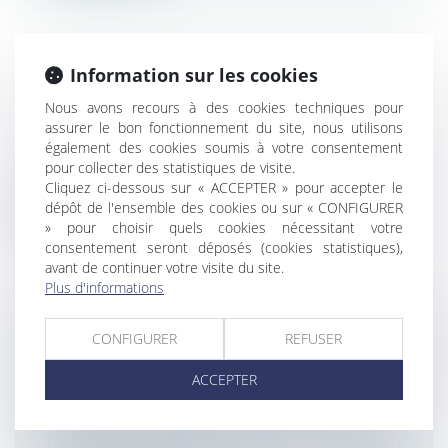
Information sur les cookies
LOYERS COVID : LA JURISPRUDENCE
EST RÉAFFIRMÉE !
Nous avons recours à des cookies techniques pour
assurer le bon fonctionnement du site, nous utilisons
Droit commercial
/
Baux commerciaux
également des cookies soumis à votre consentement
Pendant la lutte contre la propagation du
pour collecter des statistiques de visite.
coronavirus, de nombreuses mesures...
Cliquez ci-dessous sur « ACCEPTER » pour accepter le
dépôt de l'ensemble des cookies ou sur « CONFIGURER
Lire la suite
» pour choisir quels cookies nécessitant votre
consentement seront déposés (cookies statistiques),
avant de continuer votre visite du site.
Plus d'informations
CONFIGURER
REFUSER
NOUVELLE JURISPRUDENCE EN
MATIÈRE DE DÉPASSEMENT DE LA
ACCEPTER
DURÉE DE TRAVAIL ET PRÉJUDICE,
QUE RETENIR ?
Droit du travail - Salariés
/
Relation