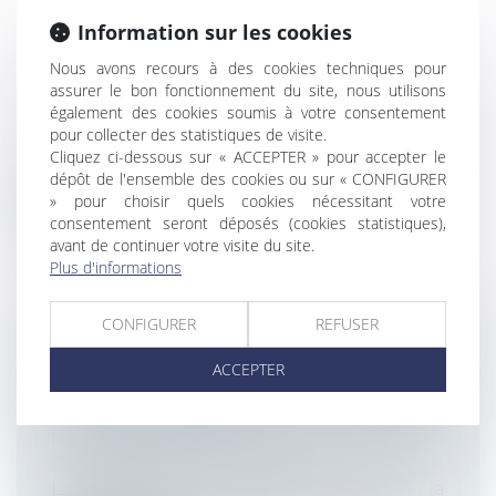
Information sur les cookies
JEUDI 11 NOVEMBRE : LA PROCÉDURE
Nous avons recours à des cookies techniques pour
À SUIVRE POUR FAIRE LE PONT
assurer le bon fonctionnement du site, nous utilisons
également des cookies soumis à votre consentement
Droit du travail - Salariés
pour collecter des statistiques de visite.
Jeudi 11 novembre, dernier jour férié de
Cliquez ci-dessous sur « ACCEPTER » pour accepter le
l’année où il est possible de « fair...
dépôt de l'ensemble des cookies ou sur « CONFIGURER
» pour choisir quels cookies nécessitant votre
Lire la suite
consentement seront déposés (cookies statistiques),
avant de continuer votre visite du site.
Plus d'informations
CONFIGURER
REFUSER
ADAPTATION DE LA GARANTIE LÉGALE
ACCEPTER
DE CONFORMITÉ POUR LES BIENS ET
LES CONTENUS ET SERVICES
NUMÉRIQUES
Droit de la consommation
L’ordonnance n° 2021-1247 relative à la