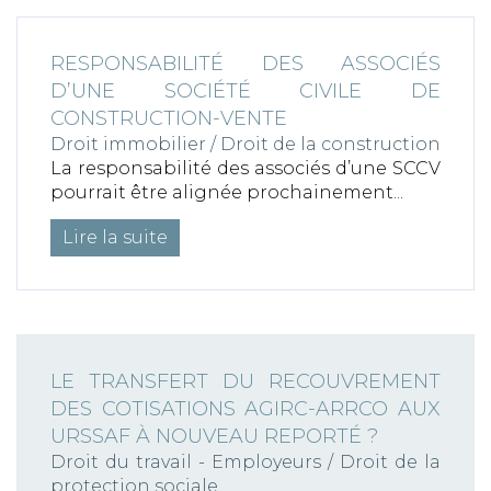
Information sur les cookies
RESPONSABILITÉ DES ASSOCIÉS
Nous avons recours à des cookies techniques pour
D’UNE SOCIÉTÉ CIVILE DE
assurer le bon fonctionnement du site, nous utilisons
également des cookies soumis à votre consentement
CONSTRUCTION-VENTE
pour collecter des statistiques de visite.
Droit immobilier
/
Droit de la construction
Cliquez ci-dessous sur « ACCEPTER » pour accepter le
La responsabilité des associés d’une SCCV
dépôt de l'ensemble des cookies ou sur « CONFIGURER
pourrait être alignée prochainement...
» pour choisir quels cookies nécessitant votre
consentement seront déposés (cookies statistiques),
Lire la suite
avant de continuer votre visite du site.
Plus d'informations
CONFIGURER
REFUSER
ACCEPTER
LE TRANSFERT DU RECOUVREMENT
DES COTISATIONS AGIRC-ARRCO AUX
URSSAF À NOUVEAU REPORTÉ ?
Droit du travail - Employeurs
/
Droit de la
protection sociale