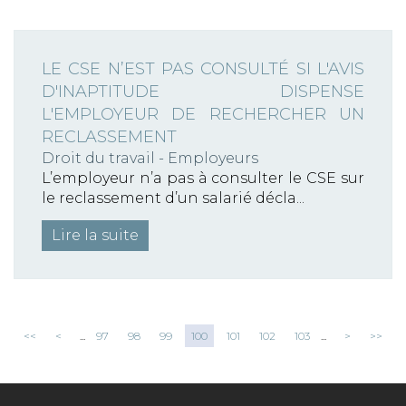
LE CSE N’EST PAS CONSULTÉ SI L'AVIS
D'INAPTITUDE DISPENSE
L'EMPLOYEUR DE RECHERCHER UN
RECLASSEMENT
Droit du travail - Employeurs
L’employeur n’a pas à consulter le CSE sur
le reclassement d’un salarié décla...
Lire la suite
<<
<
...
97
98
99
100
101
102
103
...
>
>>