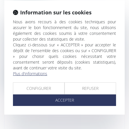
Information sur les cookies
Nous avons recours à des cookies techniques pour
assurer le bon fonctionnement du site, nous utilisons
LICENCIEMENT : PREUVE ILLICITE
également des cookies soumis à votre consentement
pour collecter des statistiques de visite.
ACCEPTÉE… SI INDISPENSABLE
Cliquez ci-dessous sur « ACCEPTER » pour accepter le
Droit du travail - Salariés
/
Relation
dépôt de l'ensemble des cookies ou sur « CONFIGURER
individuelles au travail
» pour choisir quels cookies nécessitant votre
La chambre sociale de la Cour de
consentement seront déposés (cookies statistiques),
cassation rappelle à juste titre que l’illic...
avant de continuer votre visite du site.
Plus d'informations
Lire la suite
CONFIGURER
REFUSER
ACCEPTER
DES LIMITES DE L’INVOCATION DU
DROIT À LA PREUVE POUR PRODUIRE