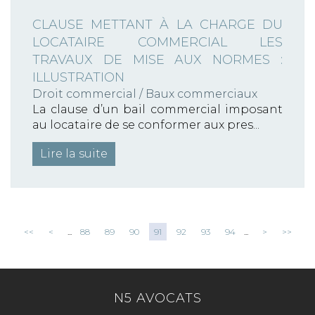
CLAUSE METTANT À LA CHARGE DU
LOCATAIRE COMMERCIAL LES
TRAVAUX DE MISE AUX NORMES :
ILLUSTRATION
Droit commercial
/
Baux commerciaux
La clause d’un bail commercial imposant
au locataire de se conformer aux pres...
Lire la suite
<<
<
...
88
89
90
91
92
93
94
...
>
>>
N5 AVOCATS