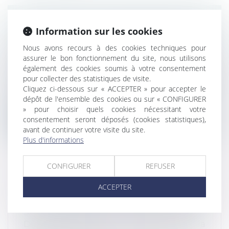
PLAFOND DE LA SÉCURITÉ SOCIALE
Information sur les cookies
POUR 2022 : LES URSSAF CONFIRMENT
Nous avons recours à des cookies techniques pour
LE MAINTIEN DU PLAFOND 2021
assurer le bon fonctionnement du site, nous utilisons
Droit du travail - Employeurs
/
Droit de la
également des cookies soumis à votre consentement
protection sociale
pour collecter des statistiques de visite.
Les Urssaf confirment que le montant du
Cliquez ci-dessous sur « ACCEPTER » pour accepter le
plafond de la sécurité sociale ne dev...
dépôt de l'ensemble des cookies ou sur « CONFIGURER
» pour choisir quels cookies nécessitant votre
consentement seront déposés (cookies statistiques),
Lire la suite
avant de continuer votre visite du site.
Plus d'informations
CONFIGURER
REFUSER
CONTENTIEUX DU CONTRÔLE DES
ACCEPTER
CONCENTRATIONS : IL NE FAUT PAS
SAISIR TROP TÔT LE CONSEIL D’ETAT
Droit commercial
/
Droit de la