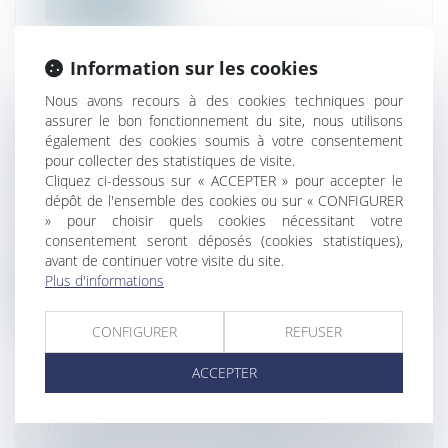
Lire la suite
Information sur les cookies
Nous avons recours à des cookies techniques pour
assurer le bon fonctionnement du site, nous utilisons
LA CHARGE DE LA PREUVE EN
également des cookies soumis à votre consentement
MATIÈRE DE VENTE PAR
pour collecter des statistiques de visite.
Cliquez ci-dessous sur « ACCEPTER » pour accepter le
DÉMARCHAGE À DOMICILE
dépôt de l'ensemble des cookies ou sur « CONFIGURER
Droit de la consommation
» pour choisir quels cookies nécessitant votre
Des personnes achètent un bien à la suite
consentement seront déposés (cookies statistiques),
d’un démarchage à domicile, qu’ils...
avant de continuer votre visite du site.
Plus d'informations
Lire la suite
CONFIGURER
REFUSER
ACCEPTER
LE POINT DE DÉPART DE LA