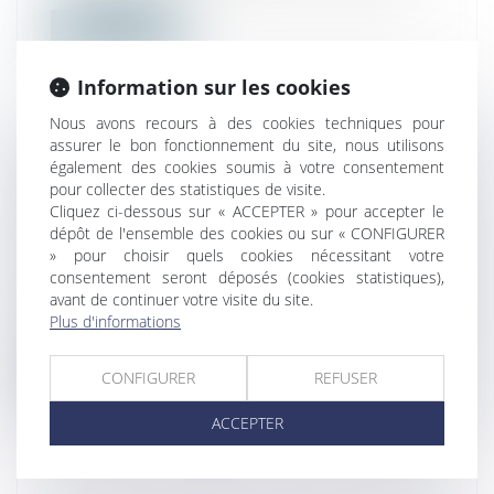
Lire la suite
Information sur les cookies
Nous avons recours à des cookies techniques pour
assurer le bon fonctionnement du site, nous utilisons
également des cookies soumis à votre consentement
CONDITIONS D’APPLICATION DE LA
pour collecter des statistiques de visite.
GARANTIE DÉCENNALE AUX
Cliquez ci-dessous sur « ACCEPTER » pour accepter le
PANNEAUX PHOTOVOLTAÏQUES
dépôt de l'ensemble des cookies ou sur « CONFIGURER
Droit immobilier
/
Droit de la construction
» pour choisir quels cookies nécessitant votre
consentement seront déposés (cookies statistiques),
Les panneaux photovoltaïques qui
avant de continuer votre visite du site.
participent à la réalisation de l’ouvrage
Plus d'informations
de...
Lire la suite
CONFIGURER
REFUSER
ACCEPTER