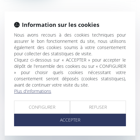
Information sur les cookies
DÉMARCHAGE TÉLÉPHONIQUE : LE
Nous avons recours à des cookies techniques pour
CODE DE BONNES PRATIQUES MIS À
assurer le bon fonctionnement du site, nous utilisons
JOUR
également des cookies soumis à votre consentement
Droit de la consommation
/
Pratiques
pour collecter des statistiques de visite.
commerciales
Cliquez ci-dessous sur « ACCEPTER » pour accepter le
Le Code de bonnes pratiques en matière
dépôt de l'ensemble des cookies ou sur « CONFIGURER
de démarchage téléphonique, élaboré
» pour choisir quels cookies nécessitant votre
da...
consentement seront déposés (cookies statistiques),
avant de continuer votre visite du site.
Lire la suite
Plus d'informations
CONFIGURER
REFUSER
ACCEPTER
L’INFRACTION D’OUTRAGE SEXISTE
SIMPLE EST PUNIE D’UNE