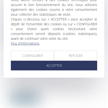
MODALITÉ D'INDEMNISATION PRÉVUE
assurer le bon fonctionnement du site, nous utilisons
AU CONTRAT DE TRAVAIL
également des cookies soumis à votre consentement
Droit du travail - Employeurs
pour collecter des statistiques de visite.
Cliquez ci-dessous sur « ACCEPTER » pour accepter le
Lorsque le contrat de travail d'un salarié
dépôt de l'ensemble des cookies ou sur « CONFIGURER
prévoit une modalité d'indemnisati...
» pour choisir quels cookies nécessitant votre
consentement seront déposés (cookies statistiques),
Lire la suite
avant de continuer votre visite du site.
Plus d'informations
CONFIGURER
REFUSER
ACCEPTER
TEMPS DE TRAJET, D’HABILLAGE :
QUID DE VOS CONTREPARTIES ?
Droit du travail - Salariés
Le temps de trajet domicile/travail, de
même que celui d’habillage/déshabilla...
Lire la suite