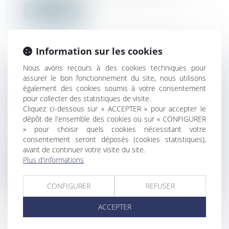
Lire la suite
Information sur les cookies
Nous avons recours à des cookies techniques pour
LA PORTÉE DE LA NOTIFICATION DE
assurer le bon fonctionnement du site, nous utilisons
également des cookies soumis à votre consentement
DÉPART À LA RETRAITE ANTÉRIEURE
pour collecter des statistiques de visite.
AU TERME DU CONTRAT DE MISSION
Cliquez ci-dessous sur « ACCEPTER » pour accepter le
Droit du travail - Employeurs
/
Relation
dépôt de l'ensemble des cookies ou sur « CONFIGURER
individuelles au travail
» pour choisir quels cookies nécessitant votre
Dans un récent litige, un salarié avait saisi
consentement seront déposés (cookies statistiques),
la juridiction prud’homale au t...
avant de continuer votre visite du site.
Plus d'informations
Lire la suite
CONFIGURER
REFUSER
ACCEPTER