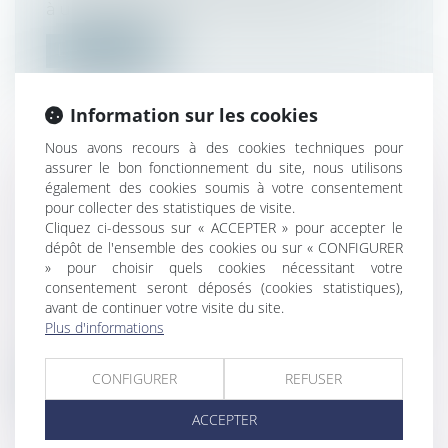
à usage d’habitation dont elle a ve...
Lire la suite
Information sur les cookies
Nous avons recours à des cookies techniques pour
assurer le bon fonctionnement du site, nous utilisons
LA RUPTURE ANTICIPÉE DU CONTRAT
également des cookies soumis à votre consentement
DE MISSION EXIGE QUE L’ETT
pour collecter des statistiques de visite.
Cliquez ci-dessous sur « ACCEPTER » pour accepter le
PROPOSE AU SALARIÉ UN NOUVEAU
dépôt de l'ensemble des cookies ou sur « CONFIGURER
CONTRAT
» pour choisir quels cookies nécessitant votre
Droit du travail - Salariés
/
Relation
consentement seront déposés (cookies statistiques),
individuelles au travail
avant de continuer votre visite du site.
La rupture du contrat de mission conclu
Plus d'informations
sans terme précis avant la réalisatio...
CONFIGURER
REFUSER
Lire la suite
ACCEPTER