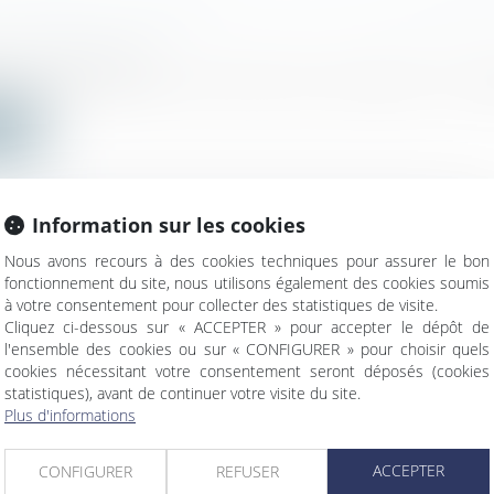
OMMAGES-INTÉRÊTS EN CAS DE NON-RE
avail - Employeurs
 bénéfice du Smic ouvre droit, pour le salarié, à un rap
ite
Information sur les cookies
Nous avons recours à des cookies techniques pour assurer le bon
TAIRE SERA INFORMÉ PLUS TÔT DES RISQUE
fonctionnement du site, nous utilisons également des cookies soumis
IEN LOUÉ
à votre consentement pour collecter des statistiques de visite.
Cliquez ci-dessous sur « ACCEPTER » pour accepter le dépôt de
bilier
/
Baux d'habitation
l'ensemble des cookies ou sur « CONFIGURER » pour choisir quels
nce immobilière concernant la location de biens d
cookies nécessitant votre consentement seront déposés (cookies
statistiques), avant de continuer votre visite du site.
Plus d'informations
ite
ACCEPTER
CONFIGURER
REFUSER