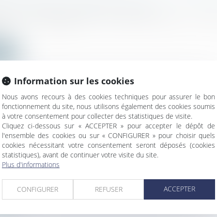
 D'IMMEUBLE COMMET UNE FAUTE INEXCUS
bilier
/
Cession et gestion d'immeuble
nne est agressée sur son lieu de travail et agi
ite
Information sur les cookies
Nous avons recours à des cookies techniques pour assurer le bon
fonctionnement du site, nous utilisons également des cookies soumis
AF APPORTE DES PRÉCISIONS EN MAT
à votre consentement pour collecter des statistiques de visite.
Cliquez ci-dessous sur « ACCEPTER » pour accepter le dépôt de
IONS SOCIALES SUR LA MONÉTISATION DES 
l'ensemble des cookies ou sur « CONFIGURER » pour choisir quels
PAYÉS
cookies nécessitant votre consentement seront déposés (cookies
avail - Employeurs
/
Droit de la protection sociale
statistiques), avant de continuer votre visite du site.
ser la perte de rémunération subie par les salariés
Plus d'informations
ACCEPTER
CONFIGURER
REFUSER
ite